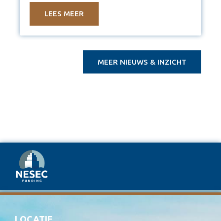
bmid=8f99065fe56c&bmid_type=member
LEES MEER
MEER NIEUWS & INZICHT
LOCATIE