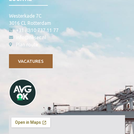
Westerkade 7C
3016 CL Rotterdam
+31 (0)10 737 11 77
info@nesec.nl
Plan route
VACATURES